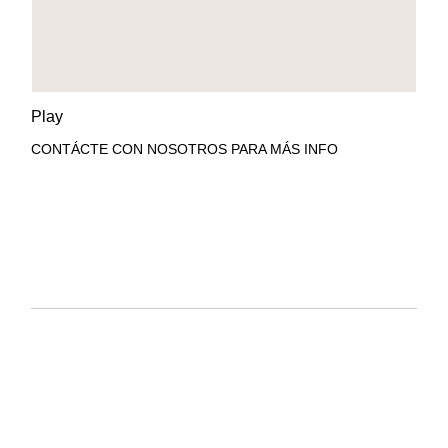
AÑADIR A LA LISTA DE
VISTA RÁPIDA
Play
DESEOS
CONTÁCTE CON NOSOTROS PARA MÁS INFO