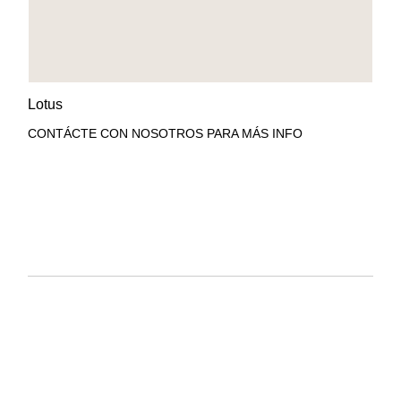
AÑADIR A LA LISTA DE
VISTA RÁPIDA
Lotus
DESEOS
CONTÁCTE CON NOSOTROS PARA MÁS INFO